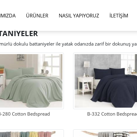
IMIZDA
ÜRÜNLER
NASIL YAPIYORUZ
İLETIŞIM
TANİYELER
rmürlü dokulu battaniyeler ile yatak odanızda zarif bir dokunuş yar
B-280 Cotton Bedspread
B-332 Cotton Bedsprea