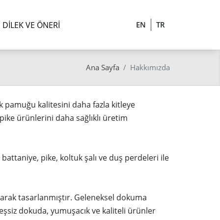
DILEK VE ÖNERI
EN
TR
Ana Sayfa
Hakkımızda
rk pamuğu kalitesini daha fazla kitleye
ike ürünlerini daha sağlıklı üretim
attaniye, pike, koltuk şalı ve duş perdeleri ile
larak tasarlanmıştır. Geleneksel dokuma
şsiz dokuda, yumuşacık ve kaliteli ürünler