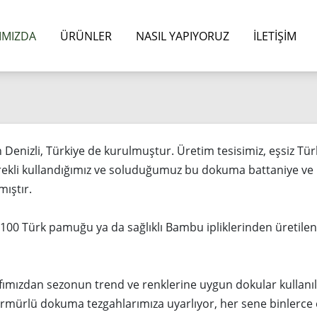
IMIZDA
ÜRÜNLER
NASIL YAPIYORUZ
İLETIŞIM
an Denizli, Türkiye de kurulmuştur. Üretim tesisimiz, eşsiz Tü
rekli kullandığımız ve soluduğumuz bu dokuma battaniye ve p
mıştır.
%100 Türk pamuğu ya da sağlıklı Bambu ipliklerinden üretilen b
ımızdan sezonun trend ve renklerine uygun dokular kullanı
armürlü dokuma tezgahlarımıza uyarlıyor, her sene binlerce e